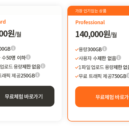
d
가장 인기있는 상품
ard
Professional
500원
140,000원
/월
/월
00GB
용량
300GB
 수
50명 이하
사용자 수
제한 없음
일 업로드 용량
제한 없음
1 파일 업로드 용량
제한 없
트래픽 제공
250GB
무료 트래픽 제공
750GB
무료체험 바로가기
무료체험 바로가