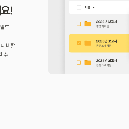
요!
파일도
도 대비할
킬 수