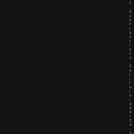
1
,
S
a
n
F
r
a
n
c
i
s
c
o
,
C
a
l
i
f
o
r
n
i
a
9
4
1
0
4
-
5