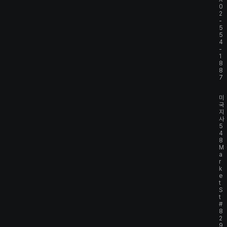
0
2
-
5
5
4
-
1
8
8
7
미
국
지
사
5
4
8
M
a
r
k
e
t
S
t
#
8
2
9