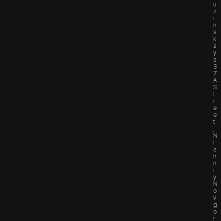
u
z
i
n
s
k
a
y
a
3
7
A
S
t
r
e
e
t
,
N
i
z
h
n
i
y
N
o
v
g
o
r