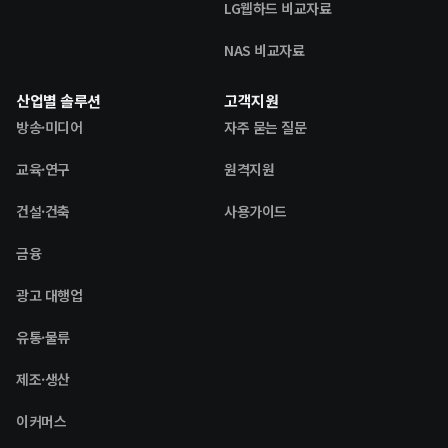
LG웹하드 비교자료
NAS 비교자료
산업별 솔루션
고객지원
방송·미디어
자주 묻는 질문
교육·연구
원격지원
건설·건축
사용가이드
금융
광고 대행업
유통·물류
제조·생산
이커머스