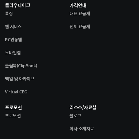
클라우다이크
가격안내
특징
대표 요금제
웹 서비스
전체 요금제
PC연동앱
모바일앱
클립북(ClipBook)
백업 및 아카이브
Virtual CEO
프로모션
리소스/자료실
프로모션
블로그
회사 소개자료