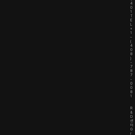
4
0
1
T
E
L
+
1
–
(
4
0
8
)
-
7
8
7
-
0
0
8
1
R
&
D
센
터
G
r