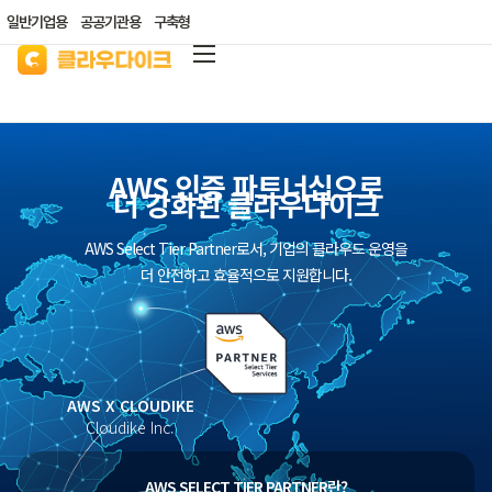
일반기업용
공공기관용
구축형
클라우다이크
가격안내
AWS 인증 파트너십으로
리소스/자료실
더 강화된 클라우다이크
산업별 솔루션
AWS Select Tier Partner로서, 기업의 클라우드 운영을
고객지원
더 안전하고 효율적으로 지원합니다.
클라우드 바우처
AWS X CLOUDIKE
Cloudike Inc.
AWS SELECT TIER PARTNER란?