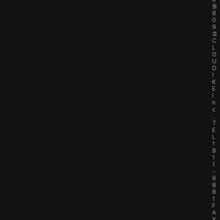
동
8
0
9
호
C
L
O
U
D
I
K
E
I
n
c
.
T
E
L
1
8
1
1
-
9
8
8
1
F
A
X