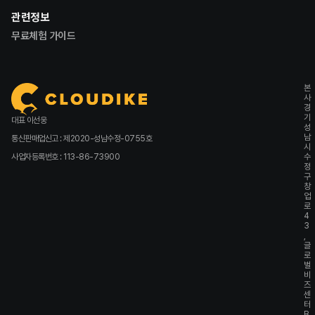
관련정보
무료체험 가이드
본
사
경
기
대표 이선웅
성
남
통신판매업신고 : 제2020-성남수정-0755호
시
사업자등록번호 : 113-86-73900
수
정
구
창
업
로
4
3
,
글
로
벌
비
즈
센
터
B