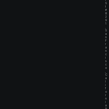
S
t
#
8
2
9
1
,
S
a
n
F
r
a
n
c
i
s
c
o
,
C
a
l
i
f
o
r
n
i
a
9