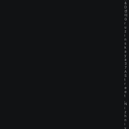
&
D
센
터
G
r
u
z
i
n
s
k
a
y
a
3
7
A
S
t
r
e
e
t
,
N
i
z
h
n
i
y