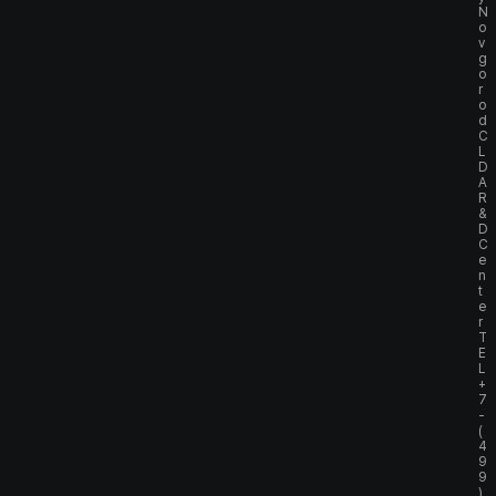
N
o
v
g
o
r
o
d
C
L
D
A
R
&
D
C
e
n
t
e
r
T
E
L
+
7
-
(
4
9
9
)