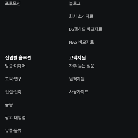
프로모션
블로그
회사 소개자료
LG웹하드 비교자료
NAS 비교자료
산업별 솔루션
고객지원
방송·미디어
자주 묻는 질문
교육·연구
원격지원
건설·건축
사용가이드
금융
광고 대행업
유통·물류