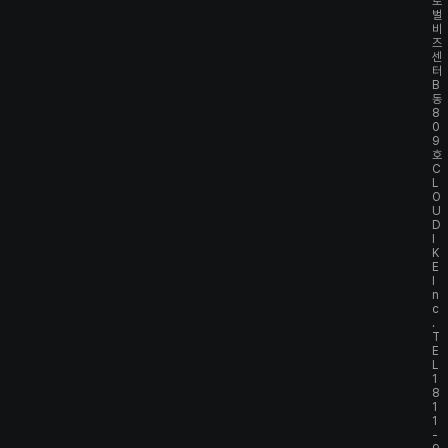
로
벌
비
즈
센
터
B
동
8
0
9
호
C
L
O
U
D
I
K
E
I
n
c
.
T
E
L
1
8
1
1
-