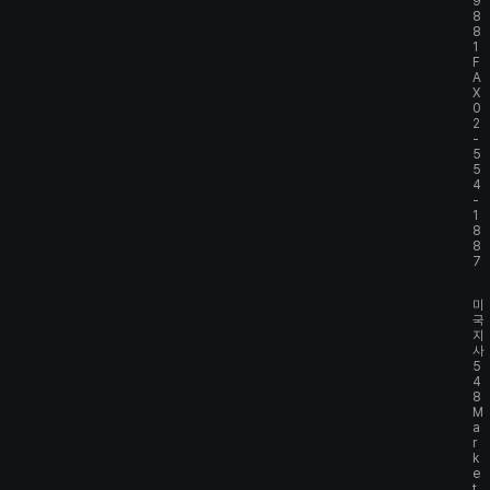
9
8
8
1
F
A
X
0
2
-
5
5
4
-
1
8
8
7
미
국
지
사
5
4
8
M
a
r
k
e
t