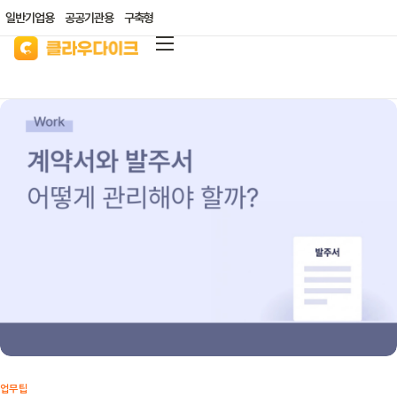
일반기업용
공공기관용
구축형
클라우다이크
가격안내
리소스/자료실
산업별 솔루션
고객지원
클라우드 바우처
업무팁