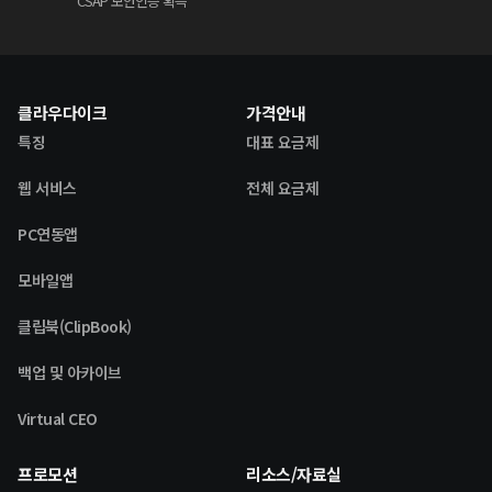
CSAP 보안인증 획득
클라우다이크
가격안내
특징
대표 요금제
웹 서비스
전체 요금제
PC연동앱
모바일앱
클립북(ClipBook)
백업 및 아카이브
Virtual CEO
프로모션
리소스/자료실