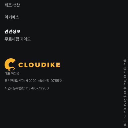
제조·생산
이커머스
관련정보
무료체험 가이드
본
사
경
기
대표 이선웅
성
남
통신판매업신고 : 제2020-성남수정-0755호
시
사업자등록번호 : 113-86-73900
수
정
구
창
업
로
4
3
,
글