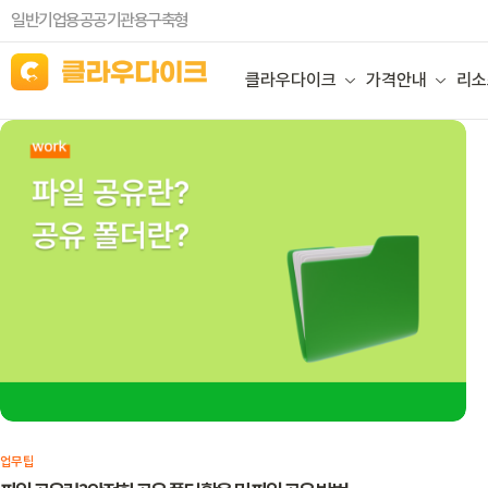
일반기업용
공공기관용
구축형
클라우다이크
가격안내
리소
업무팁