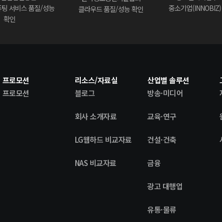
팅 서비스 품질/성능
중소기업(INNOBIZ
클라우드 품질/성능 확인
확인
프로모션
리소스/자료실
산업별 솔루션
프로모션
블로그
방송·미디어
회사 소개자료
교육·연구
LG웹하드 비교자료
건설·건축
NAS 비교자료
금융
광고 대행업
유통·물류