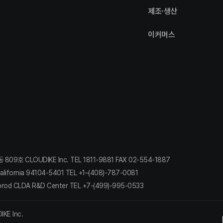
제조·생산
이커머스
 CLOUDIKE Inc. TEL 1811-9881 FAX 02-554-1887​
lifornia 94104-5401 TEL +1–(408)-787-0081​
orod CLDA R&D Center TEL +7-(499)-995-0533
IKE Inc.