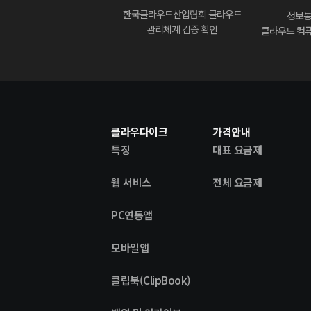
한국클라우드산업협회 클라우드
정보
관리체계 검증 확인
클라우드 컴퓨
클라우다이크
가격안내
특징
대표 요금제
웹 서비스
전체 요금제
PC연동앱
모바일앱
클립북(ClipBook)