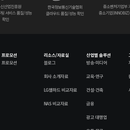
통신산업진흥원
중소벤처기업부 
한국정보통신기술협회
팅 서비스 품질/성능
중소기업(INNOBIZ
클라우드 품질/성능 확인
확인
프로모션
리소스/자료실
산업별 솔루션
프로모션
블로그
방송·미디어
회사 소개자료
교육·연구
LG웹하드 비교자료
건설·건축
NAS 비교자료
금융
광고 대행업