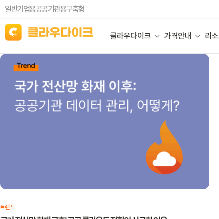
일반기업용
공공기관용
구축형
클라우다이크
가격안내
리소
트렌드