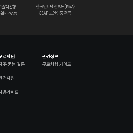
한국인터넷진흥원(KISA)
기술혁신형
CSAP 보안인증 획득
) 확인-AA등급
고객지원
관련정보
자주 묻는 질문
무료체험 가이드
원격지원
사용가이드