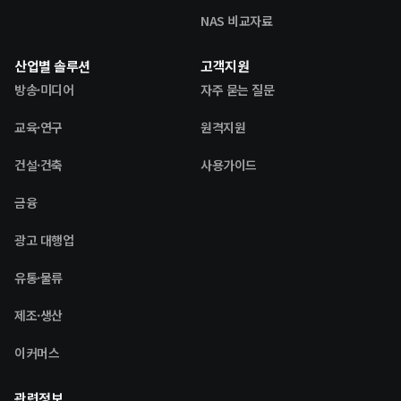
NAS 비교자료
산업별 솔루션
고객지원
방송·미디어
자주 묻는 질문
교육·연구
원격지원
건설·건축
사용가이드
금융
광고 대행업
유통·물류
제조·생산
이커머스
관련정보