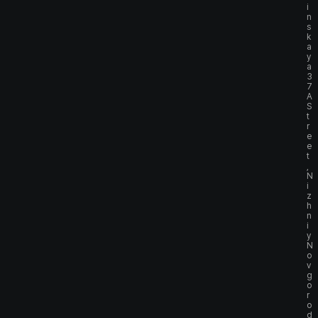
i
n
s
k
a
y
a
3
7
A
S
t
r
e
e
t
,
N
i
z
h
n
i
y
N
o
v
g
o
r
o
d