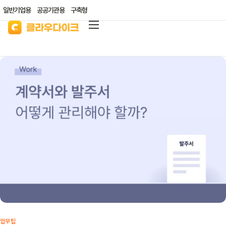
일반기업용
공공기관용
구축형
클라우다이크
가격안내
리소스/자료실
산업별 솔루션
고객지원
클라우드 바우처
업무팁