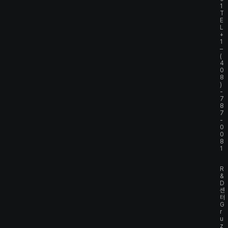
1
T
E
L
+
1
–
(
4
0
8
)
-
7
8
7
-
0
0
8
1
R
&
D
센
터
G
r
u
z