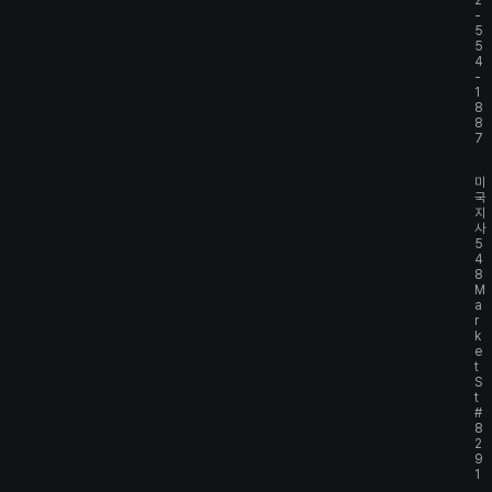
2
-
5
5
4
-
1
8
8
7
미
국
지
사
5
4
8
M
a
r
k
e
t
S
t
#
8
2
9
1
,