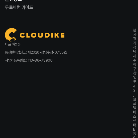
무료체험 가이드
본
사
경
기
대표 이선웅
성
남
통신판매업신고 : 제2020-성남수정-0755호
시
사업자등록번호 : 113-86-73900
수
정
구
창
업
로
4
3
,
글
로
벌
비
즈
센
터
B
동