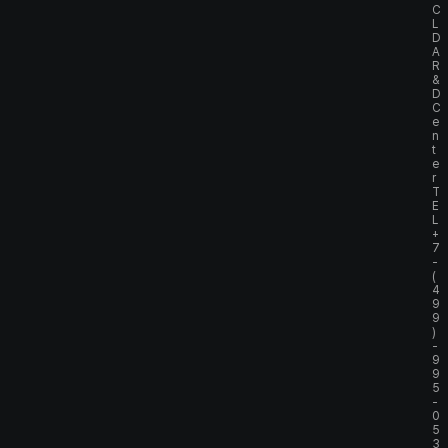
C
L
D
A
R
&
D
C
e
n
t
e
r
T
E
L
+
7
-
(
4
9
9
)
-
9
9
5
-
0
5
3