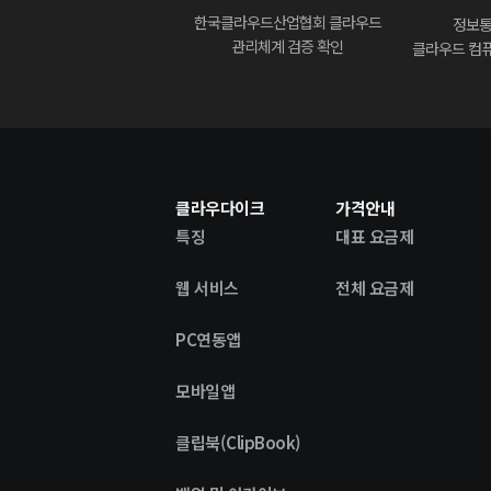
한국클라우드산업협회 클라우드
정보
관리체계 검증 확인
클라우드 컴퓨
클라우다이크
가격안내
특징
대표 요금제
웹 서비스
전체 요금제
PC연동앱
모바일앱
클립북(ClipBook)