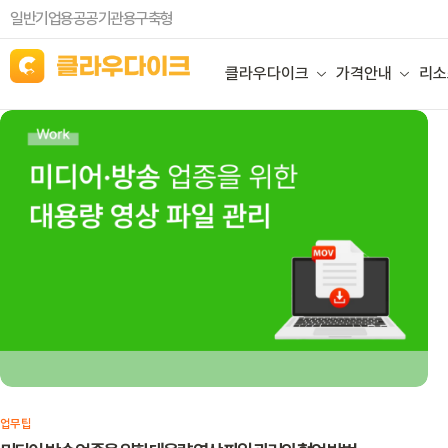
일반기업용
공공기관용
구축형
클라우다이크
가격안내
리소
업무팁