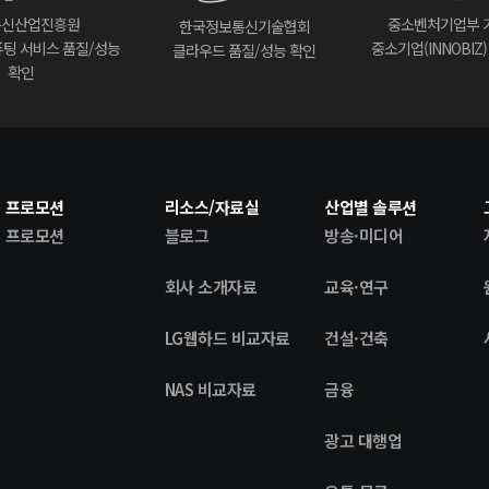
통신산업진흥원
중소벤처기업부 
한국정보통신기술협회
팅 서비스 품질/성능
중소기업(INNOBIZ
클라우드 품질/성능 확인
확인
프로모션
리소스/자료실
산업별 솔루션
프로모션
블로그
방송·미디어
회사 소개자료
교육·연구
LG웹하드 비교자료
건설·건축
NAS 비교자료
금융
광고 대행업