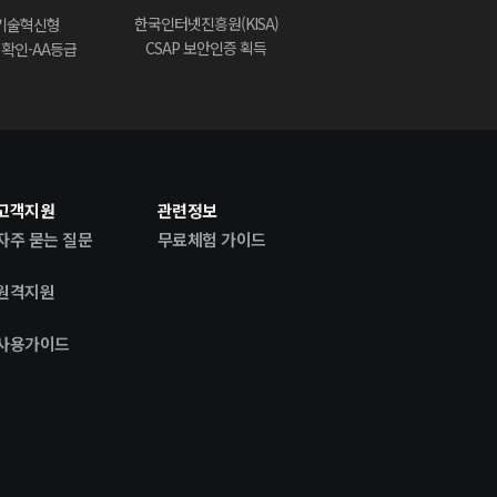
한국인터넷진흥원(KISA)
기술혁신형
CSAP 보안인증 획득
) 확인-AA등급
고객지원
관련정보
자주 묻는 질문
무료체험 가이드
원격지원
사용가이드