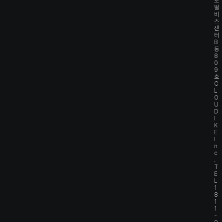
로
벌
비
즈
센
터
B
동
8
0
9
호
C
L
O
U
D
I
K
E
I
n
c
.
T
E
L
1
8
1
1
-