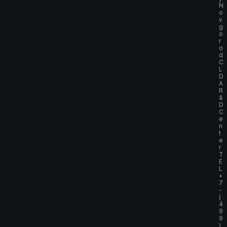
N
o
v
g
o
r
o
d
C
L
D
A
R
&
D
C
e
n
t
e
r
T
E
L
+
7
-
(
4
9
9
)