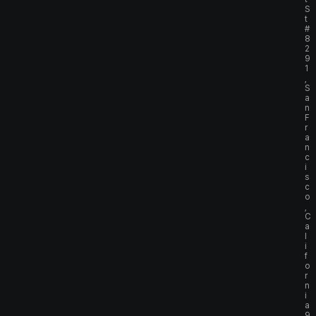
S
t
#
8
2
9
1
,
S
a
n
F
r
a
n
c
i
s
c
o
,
C
a
l
i
f
o
r
n
i
a
9