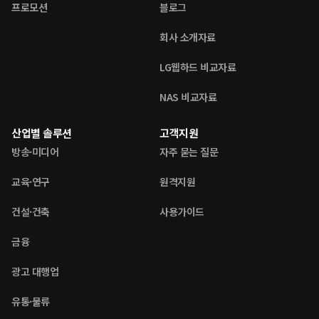
프로모션
블로그
회사 소개자료
LG웹하드 비교자료
NAS 비교자료
산업별 솔루션
고객지원
방송·미디어
자주 묻는 질문
교육·연구
원격지원
건설·건축
사용가이드
금융
광고 대행업
유통·물류