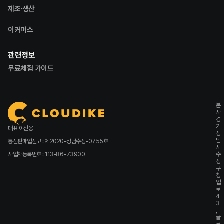
제조·생산
이커머스
관련정보
무료체험 가이드
본
사
경
기
대표 이선웅
성
남
통신판매업신고 : 제2020-성남수정-0755호
시
사업자등록번호 : 113-86-73900
수
정
구
창
업
로
4
3
,
글