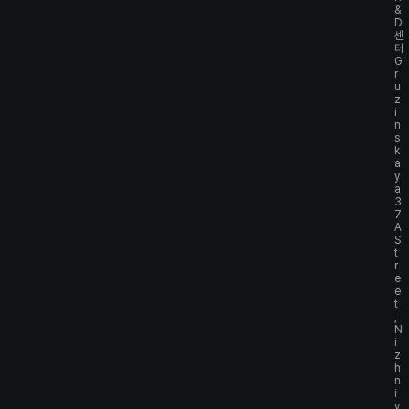
&
D
센
터
G
r
u
z
i
n
s
k
a
y
a
3
7
A
S
t
r
e
e
t
,
N
i
z
h
n
i
y