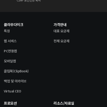
CSAP 보안인증 획득
클라우다이크
가격안내
특징
대표 요금제
웹 서비스
전체 요금제
PC연동앱
모바일앱
클립북(ClipBook)
백업 및 아카이브
Virtual CEO
프로모션
리소스/자료실