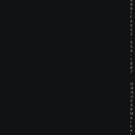
9
8
8
1
F
A
X
0
2
-
5
5
4
-
1
8
8
7
미
국
지
사
5
4
8
M
a
r
k
e
t