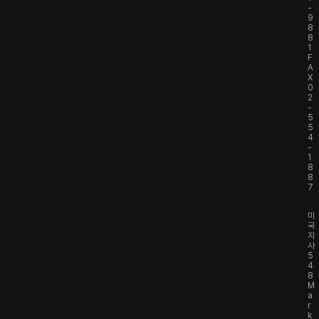
-
9
8
8
1
F
A
X
0
2
-
5
5
4
-
1
8
8
7
미
국
지
사
5
4
8
M
a
r
k