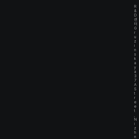
R
&
D
센
터
G
r
u
z
i
n
s
k
a
y
a
3
7
A
S
t
r
e
e
t
,
N
i
z
h
n