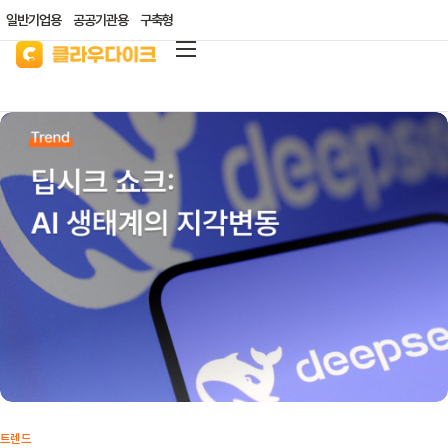
일반기업용
공공기관용
구축형
클라우다이크
가격안내
리소스/자료실
산업별 솔루션
고객지원
클라우드 바우처
트렌드