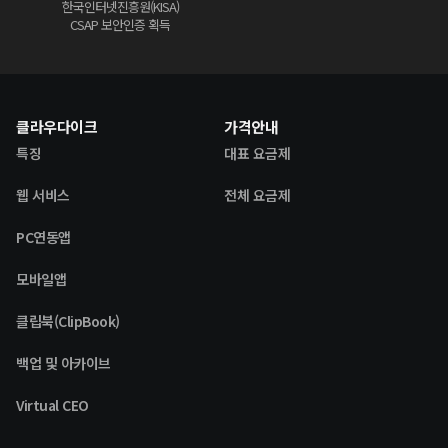
한국인터넷진흥원(KISA)
CSAP 보안인증 획득
클라우다이크
가격안내
특징
대표 요금제
웹 서비스
전체 요금제
PC연동앱
모바일앱
클립북(ClipBook)
백업 및 아카이브
Virtual CEO