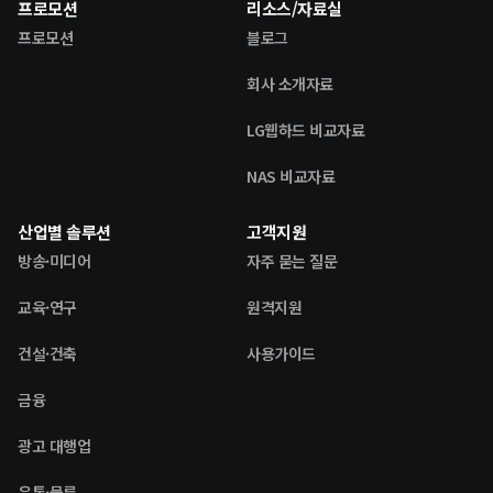
프로모션
리소스/자료실
프로모션
블로그
회사 소개자료
LG웹하드 비교자료
NAS 비교자료
산업별 솔루션
고객지원
방송·미디어
자주 묻는 질문
교육·연구
원격지원
건설·건축
사용가이드
금융
광고 대행업
유통·물류