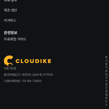
제조·생산
이커머스
관련정보
무료체험 가이드
본
사
경
기
대표 이선웅
성
남
통신판매업신고 : 제2020-성남수정-0755호
시
사업자등록번호 : 113-86-73900
수
정
구
창
업
로
4
3
,