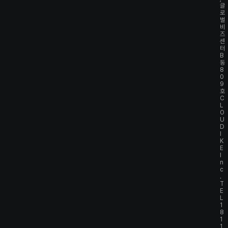
글
로
벌
비
즈
센
터
B
동
8
0
9
호
C
L
O
U
D
I
K
E
I
n
c
.
T
E
L
1
8
1
1