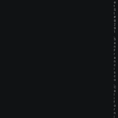
e
t
S
t
#
8
2
9
1
,
S
a
n
F
r
a
n
c
i
s
c
o
,
C
a
l
i
f
o
r
n
i