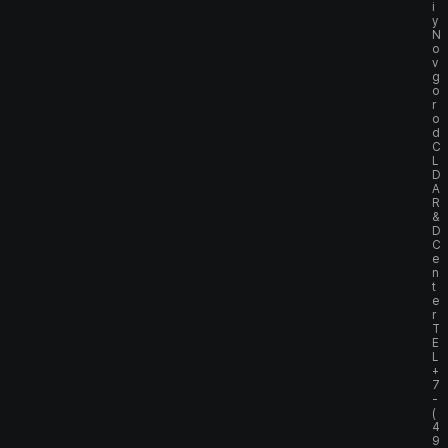
i
y
N
o
v
g
o
r
o
d
C
L
D
A
R
&
D
C
e
n
t
e
r
T
E
L
+
7
-
(
4
9