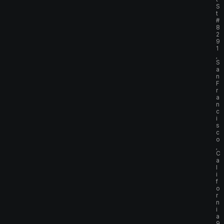
S
t
#
8
2
9
1
,
S
a
n
F
r
a
n
c
i
s
c
o
,
C
a
l
i
f
o
r
n
i
a
9