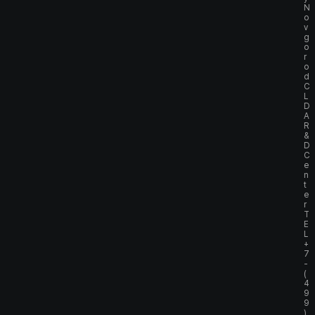
N
o
v
g
o
r
o
d
C
L
D
A
R
&
D
C
e
n
t
e
r
T
E
L
+
7
-
(
4
9
9
)