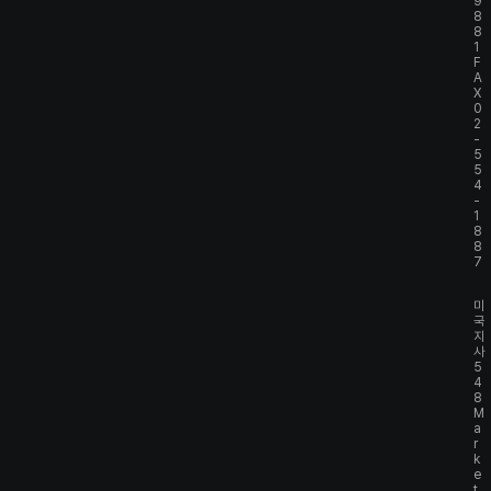
9
8
8
1
F
A
X
0
2
-
5
5
4
-
1
8
8
7
미
국
지
사
5
4
8
M
a
r
k
e
t