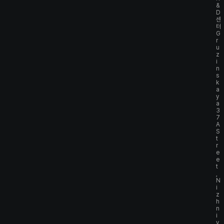
&
D
센
터
G
r
u
z
i
n
s
k
a
y
a
3
7
A
S
t
r
e
e
t
,
N
i
z
h
n
i
y