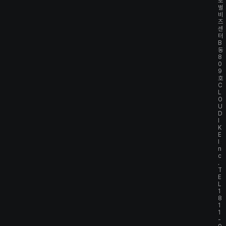
로
벌
비
즈
센
터
B
동
8
0
9
호
C
L
O
U
D
I
K
E
I
n
c
.
T
E
L
1
8
1
1
-