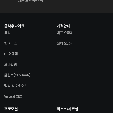
CSAP 보안인증 획득
클라우다이크
가격안내
특징
대표 요금제
웹 서비스
전체 요금제
PC연동앱
모바일앱
클립북(ClipBook)
백업 및 아카이브
Virtual CEO
프로모션
리소스/자료실