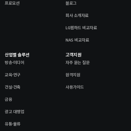
프로모션
블로그
회사 소개자료
LG웹하드 비교자료
NAS 비교자료
산업별 솔루션
고객지원
방송·미디어
자주 묻는 질문
교육·연구
원격지원
건설·건축
사용가이드
금융
광고 대행업
유통·물류