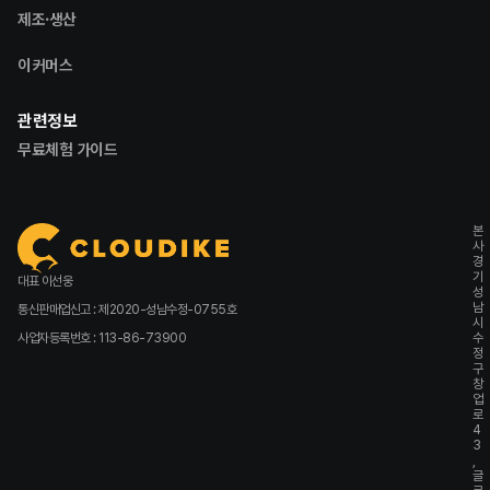
제조·생산
이커머스
관련정보
무료체험 가이드
본
사
경
기
대표 이선웅
성
남
통신판매업신고 : 제2020-성남수정-0755호
시
사업자등록번호 : 113-86-73900
수
정
구
창
업
로
4
3
,
글