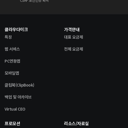
CSAP 보안인증 획득
클라우다이크
가격안내
특징
대표 요금제
웹 서비스
전체 요금제
PC연동앱
모바일앱
클립북(ClipBook)
백업 및 아카이브
Virtual CEO
프로모션
리소스/자료실