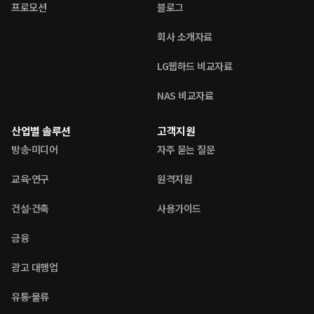
프로모션
블로그
회사 소개자료
LG웹하드 비교자료
NAS 비교자료
산업별 솔루션
고객지원
방송·미디어
자주 묻는 질문
교육·연구
원격지원
건설·건축
사용가이드
금융
광고 대행업
유통·물류