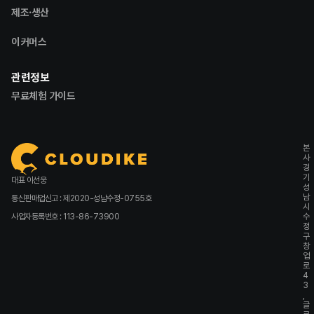
제조·생산
이커머스
관련정보
무료체험 가이드
본
사
경
기
대표 이선웅
성
남
통신판매업신고 : 제2020-성남수정-0755호
시
사업자등록번호 : 113-86-73900
수
정
구
창
업
로
4
3
,
글