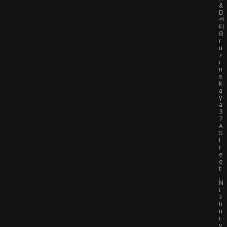
&
D
센
터
G
r
u
z
i
n
s
k
a
y
a
3
7
A
S
t
r
e
e
t
,
N
i
z
h
n
i
y