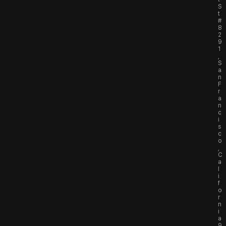
S
t
#
8
2
9
1
,
S
a
n
F
r
a
n
c
i
s
c
o
,
C
a
l
i
f
o
r
n
i
a
9