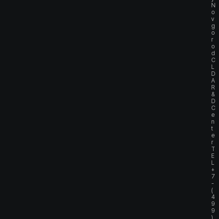
N
o
v
g
o
r
o
d
C
L
D
A
R
&
D
C
e
n
t
e
r
T
E
L
+
7
-
(
4
9
9
)