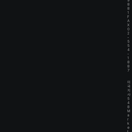
9
8
8
1
F
A
X
0
2
-
5
5
4
-
1
8
8
7
미
국
지
사
5
4
8
M
a
r
k
e
t