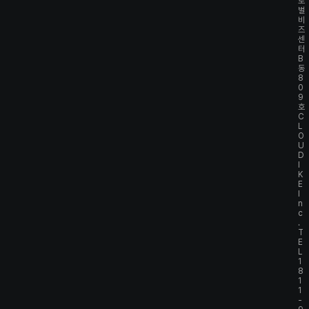
로
벌
비
즈
센
터
B
동
8
0
9
호
C
L
O
U
D
I
K
E
I
n
c
.
T
E
L
1
8
1
1
-