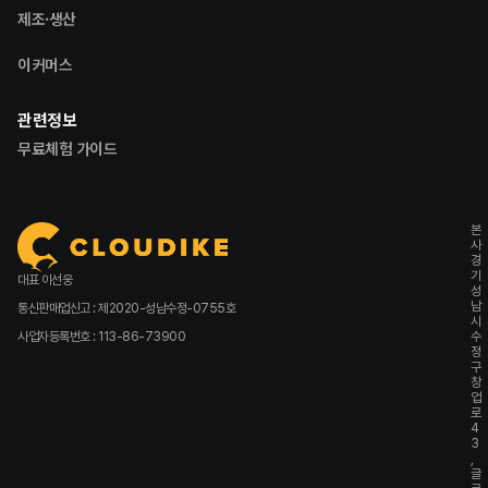
제조·생산
이커머스
관련정보
무료체험 가이드
본
사
경
기
대표 이선웅
성
남
통신판매업신고 : 제2020-성남수정-0755호
시
사업자등록번호 : 113-86-73900
수
정
구
창
업
로
4
3
,
글