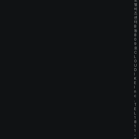
로
벌
비
즈
센
터
B
동
8
0
9
호
C
L
O
U
D
I
K
E
I
n
c
.
T
E
L
1
8
1
1
-