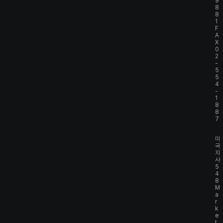
9
8
8
1
F
A
X
0
2
-
5
5
4
-
1
8
8
7
미
국
지
사
5
4
8
M
a
r
k
e
t