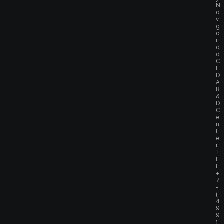
N
o
v
g
o
r
o
d
C
L
D
A
R
&
D
C
e
n
t
e
r
T
E
L
+
7
-
(
4
9
9
)