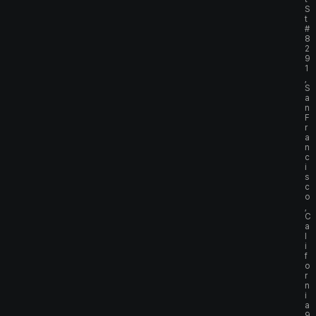
S
t
#
8
2
9
1
,
S
a
n
F
r
a
n
c
i
s
c
o
,
C
a
l
i
f
o
r
n
i
a
9