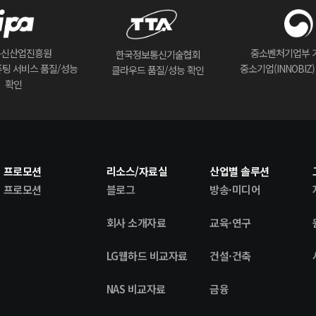
통신산업진흥원
중소벤처기업부 
한국정보통신기술협회
팅 서비스 품질/성능
중소기업(INNOBIZ
클라우드 품질/성능 확인
확인
프로모션
리소스/자료실
산업별 솔루션
프로모션
블로그
방송·미디어
회사 소개자료
교육·연구
LG웹하드 비교자료
건설·건축
NAS 비교자료
금융