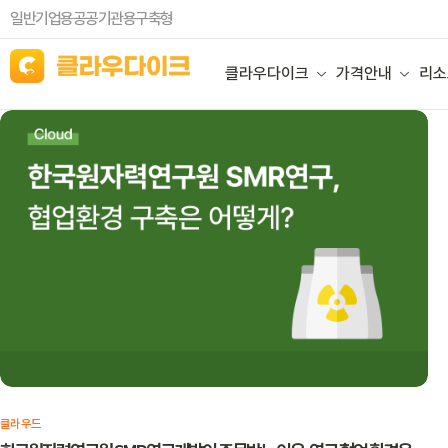
일반기업용
공공기관용
구축형
클라우다이크
가격안내
리소
클라우드