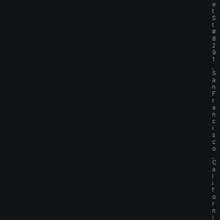
e
t
S
t
#
8
2
9
1
,
S
a
n
F
r
a
n
c
i
s
c
o
,
C
a
l
i
f
o
r
n
i