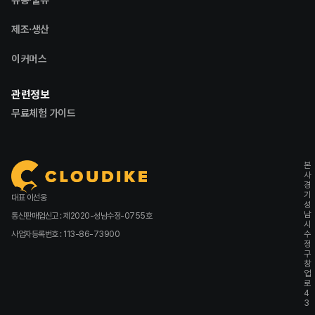
제조·생산
이커머스
관련정보
무료체험 가이드
본
사
경
기
대표 이선웅
성
남
통신판매업신고 : 제2020-성남수정-0755호
시
사업자등록번호 : 113-86-73900
수
정
구
창
업
로
4
3
,