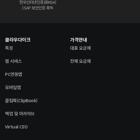
한국인터넷진흥원(KISA)
CSAP 보안인증 획득
클라우다이크
가격안내
특징
대표 요금제
웹 서비스
전체 요금제
PC연동앱
모바일앱
클립북(ClipBook)
백업 및 아카이브
Virtual CEO