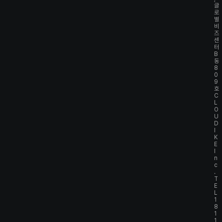
글
로
벌
비
즈
센
터
B
동
8
0
9
호
C
L
O
U
D
I
K
E
I
n
c
.
T
E
L
1
8
1
1