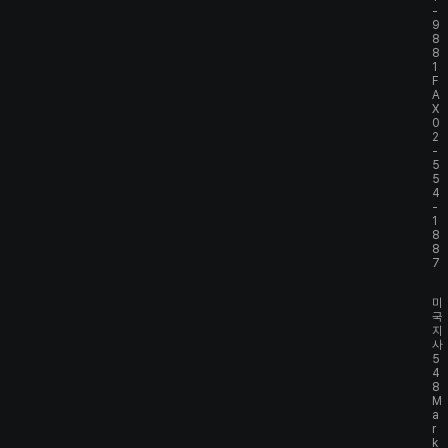
-
9
8
8
1
F
A
X
0
2
-
5
5
4
-
1
8
8
7
미
국
지
사
5
4
8
M
a
r
k