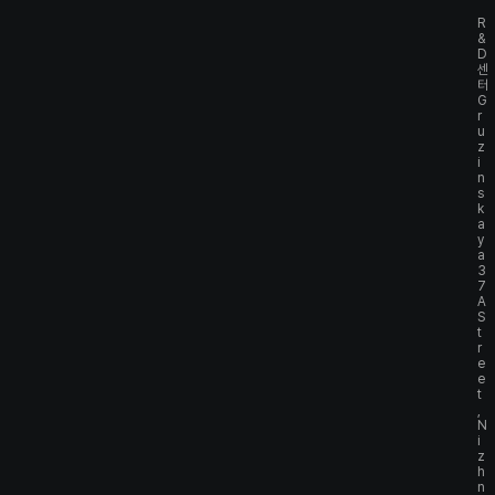
R
&
D
센
터
G
r
u
z
i
n
s
k
a
y
a
3
7
A
S
t
r
e
e
t
,
N
i
z
h
n