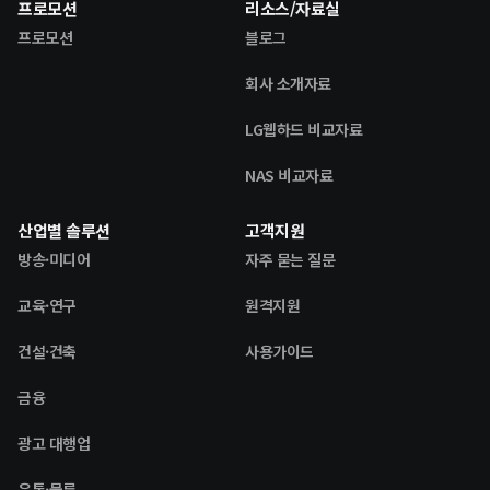
프로모션
리소스/자료실
프로모션
블로그
회사 소개자료
LG웹하드 비교자료
NAS 비교자료
산업별 솔루션
고객지원
방송·미디어
자주 묻는 질문
교육·연구
원격지원
건설·건축
사용가이드
금융
광고 대행업
유통·물류