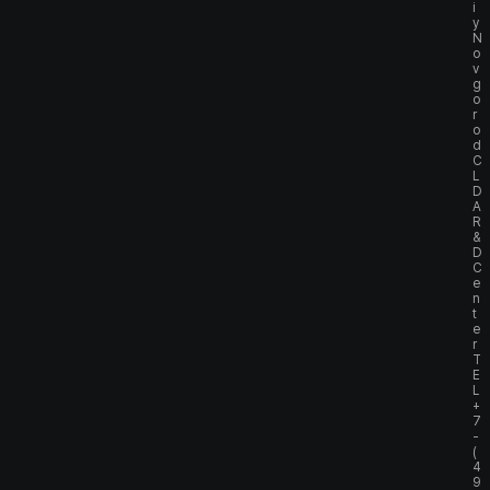
i
y
N
o
v
g
o
r
o
d
C
L
D
A
R
&
D
C
e
n
t
e
r
T
E
L
+
7
-
(
4
9