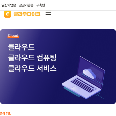
일반기업용
공공기관용
구축형
클라우다이크
가격안내
리소스/자료실
산업별 솔루션
고객지원
클라우드 바우처
클라우드