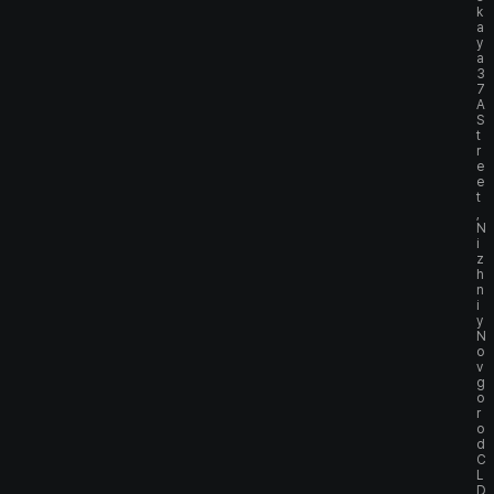
k
a
y
a
3
7
A
S
t
r
e
e
t
,
N
i
z
h
n
i
y
N
o
v
g
o
r
o
d
C
L
D