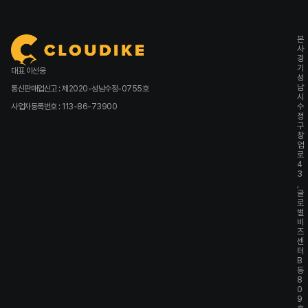
본
사
경
기
대표 이선웅
성
남
통신판매업신고 : 제2020-성남수정-0755호
시
사업자등록번호 : 113-86-73900
수
정
구
창
업
로
4
3
,
글
로
벌
비
즈
센
터
B
동
8
0
9