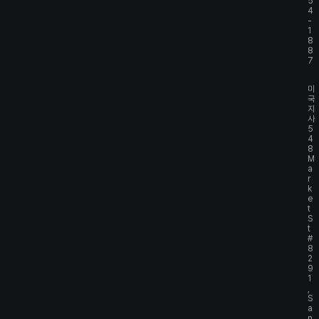
5
4
-
1
8
8
7
미
국
지
사
5
4
8
M
a
r
k
e
t
S
t
#
8
2
9
1
,
S
a
n