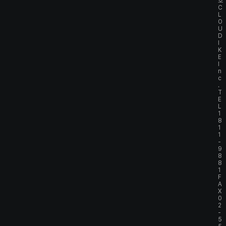
호
C
L
O
U
D
I
K
E
I
n
c
.
T
E
L
1
8
1
1
-
9
8
8
1
F
A
X
0
2
-
5