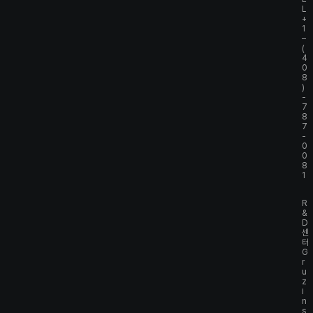
L
+
1
–
(
4
0
8
)
-
7
8
7
-
0
0
8
1
R
&
D
센
터
G
r
u
z
i
n
s