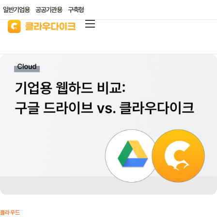
일반기업용
공공기관용
구축형
클라우다이크
가격안내
리소스/자료실
산업별 솔루션
고객지원
클라우드 바우처
클라우드