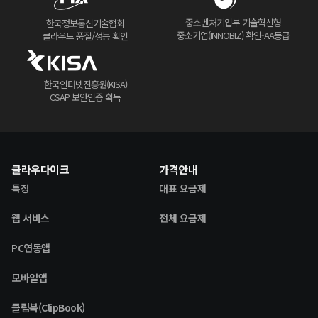
중소벤처기업부 기술혁신형
한국정보통신기술협회
중소기업(INNOBIZ) 확인-AA등급
클라우드 품질/성능 확인
한국인터넷진흥원(KISA)
CSAP 보안인증 획득
클라우다이크
가격안내
특징
대표 요금제
웹 서비스
전체 요금제
PC연동앱
모바일앱
클립북(ClipBook)