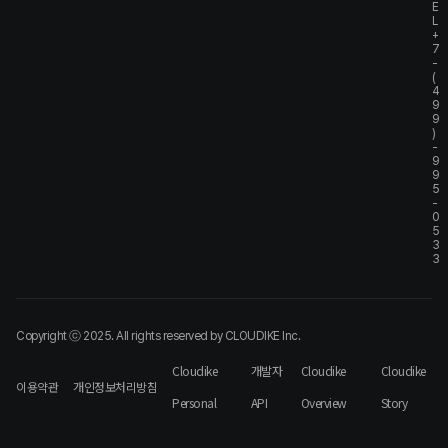
E
L
+
7
-
(
4
9
9
)
-
9
9
5
-
0
5
3
3
Copyright ⓒ 2025. All rights reserved by CLOUDIKE Inc.
Cloudike
개발자
Cloudike
Cloudike
이용약관
개인정보처리방침
Personal
API
Overview
Story