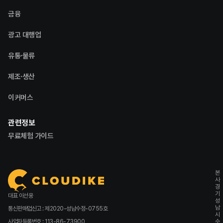
금융
광고 대행업
유통·물류
제조·생산
이커머스
관련정보
무료체험 가이드
본
사
경
기
대표 이선웅
성
남
통신판매업신고 : 제2020-성남수정-0755호
시
사업자등록번호 : 113-86-73900
수