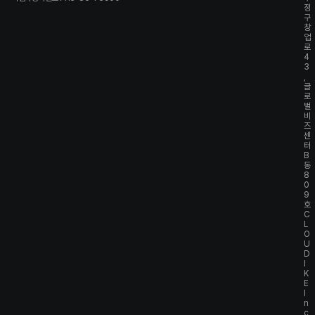
정
구
창
업
로
4
3
,
글
로
벌
비
즈
센
터
B
동
8
0
9
호
C
L
O
U
D
I
K
E
I
n
c