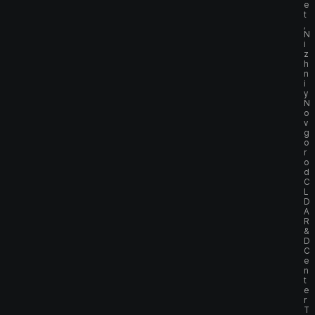
e
t
,
N
i
z
h
n
i
y
N
o
v
g
o
r
o
d
C
L
D
A
R
&
D
C
e
n
t
e
r
T