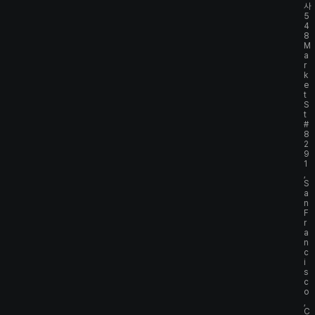
사
5
4
8
M
a
r
k
e
t
S
t
#
8
2
9
1
,
S
a
n
F
r
a
n
c
i
s
c
o
,
C