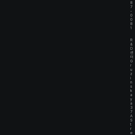
8
7
-
0
0
8
1
R
&
D
센
터
G
r
u
z
i
n
s
k
a
y
a
3
7
A
S
t
r
e