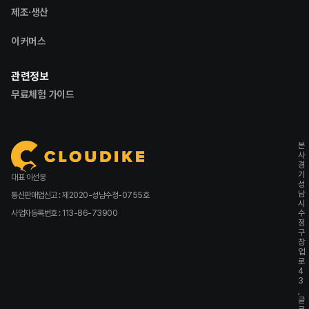
제조·생산
이커머스
관련정보
무료체험 가이드
본
사
경
기
대표 이선웅
성
남
통신판매업신고 : 제2020-성남수정-0755호
시
사업자등록번호 : 113-86-73900
수
정
구
창
업
로
4
3
,
글