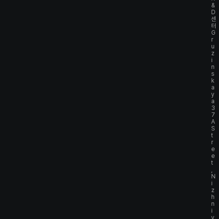
&
D
센
터
G
r
u
z
i
n
s
k
a
y
a
3
7
A
S
t
r
e
e
t
,
N
i
z
h
n
i
y