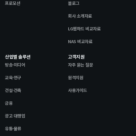
프로모션
블로그
회사 소개자료
LG웹하드 비교자료
NAS 비교자료
산업별 솔루션
고객지원
방송·미디어
자주 묻는 질문
교육·연구
원격지원
건설·건축
사용가이드
금융
광고 대행업
유통·물류