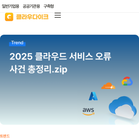
일반기업용
공공기관용
구축형
클라우다이크
가격안내
리소스/자료실
산업별 솔루션
고객지원
클라우드 바우처
트렌드