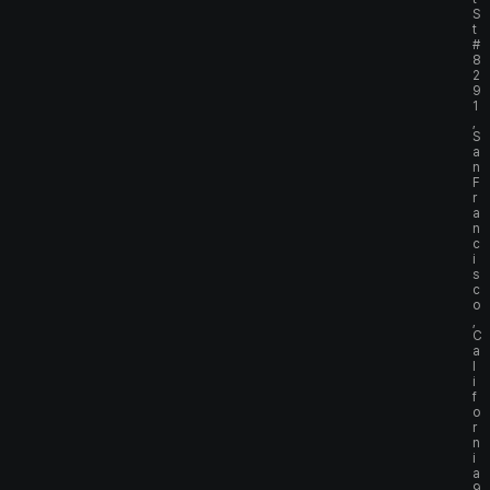
S
t
#
8
2
9
1
,
S
a
n
F
r
a
n
c
i
s
c
o
,
C
a
l
i
f
o
r
n
i
a
9