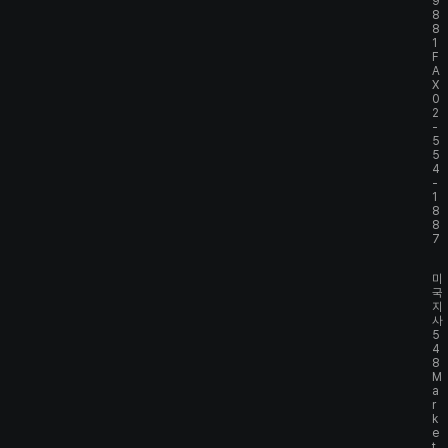
9
8
8
1
F
A
X
0
2
-
5
5
4
-
1
8
8
7
미
국
지
사
5
4
8
M
a
r
k
e
t