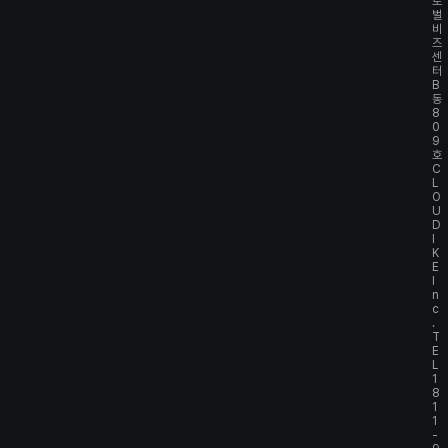
로
벌
비
즈
센
터
B
동
8
0
9
호
C
L
O
U
D
I
K
E
I
n
c
.
T
E
L
1
8
1
1
-