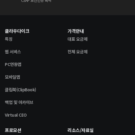
CSAP 보안인증 획득
클라우다이크
가격안내
특징
대표 요금제
웹 서비스
전체 요금제
PC연동앱
모바일앱
클립북(ClipBook)
백업 및 아카이브
Virtual CEO
프로모션
리소스/자료실