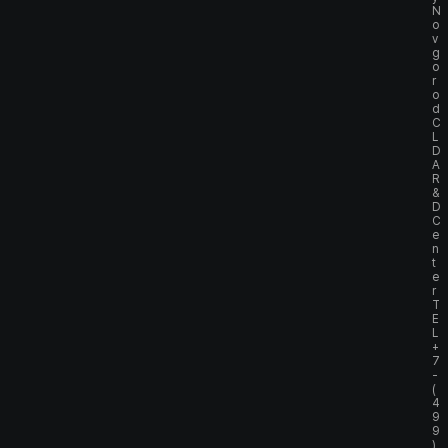
N
o
v
g
o
r
o
d
C
L
D
A
R
&
D
C
e
n
t
e
r
T
E
L
+
7
-
(
4
9
9
)