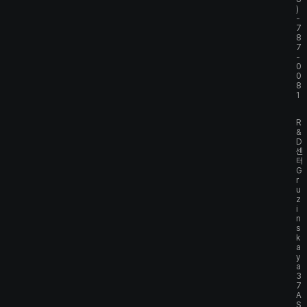
)
-
7
8
7
-
0
0
8
1
R
&
D
센
터
G
r
u
z
i
n
s
k
a
y
a
3
7
A
S