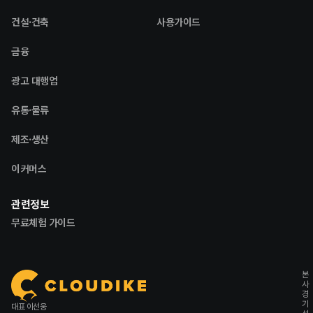
건설·건축
사용가이드
금융
광고 대행업
유통·물류
제조·생산
이커머스
관련정보
무료체험 가이드
본
사
경
기
대표 이선웅