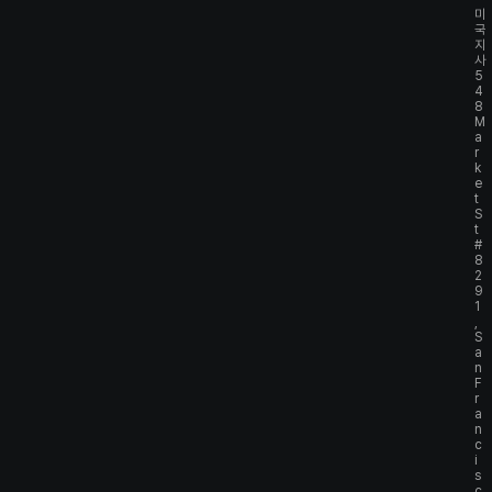
미
국
지
사
5
4
8
M
a
r
k
e
t
S
t
#
8
2
9
1
,
S
a
n
F
r
a
n
c
i
s
c