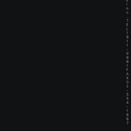
E
I
n
c
.
T
E
L
1
8
1
1
-
9
8
8
1
F
A
X
0
2
-
5
5
4
-
1
8
8
7