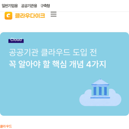
일반기업용
공공기관용
구축형
클라우다이크
가격안내
리소스/자료실
산업별 솔루션
고객지원
클라우드 바우처
클라우드