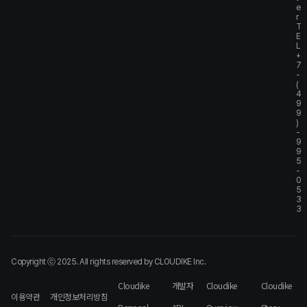
e
r
T
E
L
+
7
-
(
4
9
9
)
-
9
9
5
-
0
5
3
3
Copyright ⓒ 2025. All rights reserved by CLOUDIKE Inc.
Cloudike
개발자
Cloudike
Cloudike
이용약관
개인정보처리방침