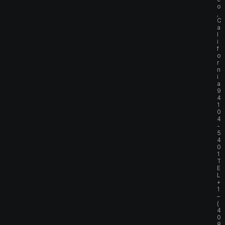
o
,
C
a
l
i
f
o
r
n
i
a
9
4
1
0
4
-
5
4
0
1
T
E
L
+
1
–
(
4
0
8