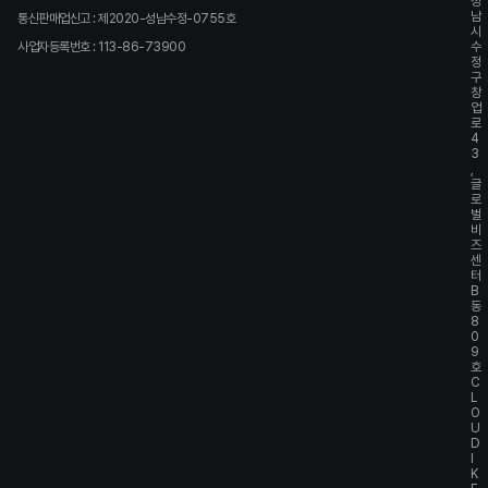
성
남
통신판매업신고 : 제2020-성남수정-0755호
시
사업자등록번호 : 113-86-73900
수
정
구
창
업
로
4
3
,
글
로
벌
비
즈
센
터
B
동
8
0
9
호
C
L
O
U
D
I
K