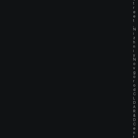
t
r
e
e
t
,
N
i
z
h
n
i
y
N
o
v
g
o
r
o
d
C
L
D
A
R
&
D
C
e
n
t