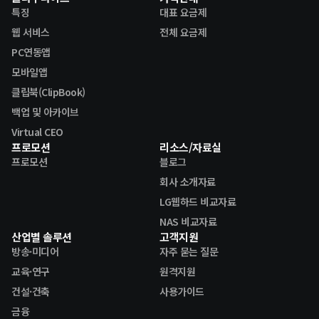
특징
대표 요금제
웹 서비스
전체 요금제
PC연동앱
모바일앱
클립북(ClipBook)
백업 및 아카이브
Virtual CEO
프로모션
리소스/자료실
프로모션
블로그
회사 소개자료
LG웹하드 비교자료
NAS 비교자료
산업별 솔루션
고객지원
방송·미디어
자주 묻는 질문
교육·연구
원격지원
건설·건축
사용가이드
금융