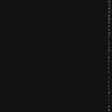
비
즈
센
터
B
동
8
0
9
호
C
L
O
U
D
I
K
E
I
n
c
.
T
E
L
1
8
1
1
-
9
8