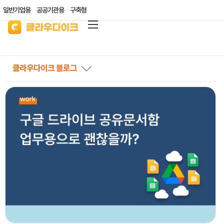
일반기업용
공공기관용
구축형
클라우다이크
가격안내
클라우다이크 블로그
리소스/자료실
산업별 솔루션
고객지원
클라우드 바우처