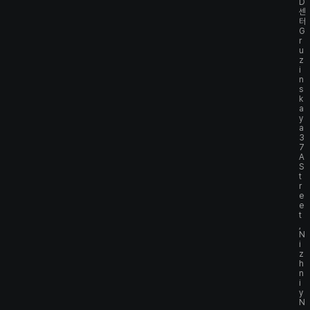
D
센
터
G
r
u
z
i
n
s
k
a
y
a
3
7
A
S
t
r
e
e
t
,
N
i
z
h
n
i
y
N