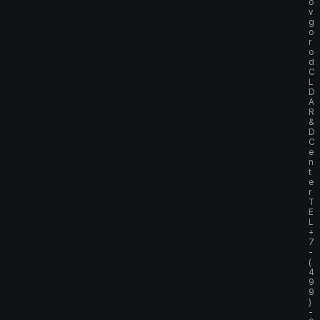
o
v
g
o
r
o
d
C
L
D
A
R
&
D
C
e
n
t
e
r
T
E
L
+
7
-
(
4
9
9
)
-