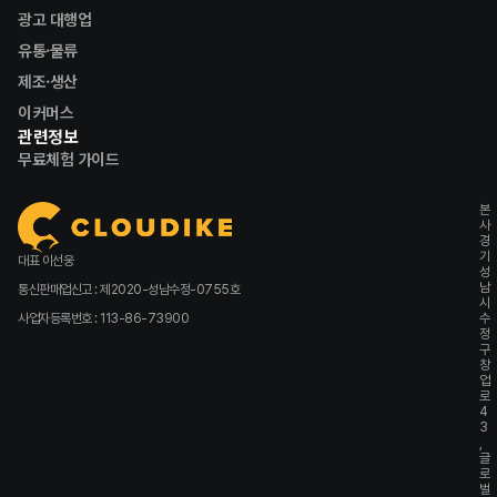
광고 대행업
유통·물류
제조·생산
이커머스
관련정보
무료체험 가이드
본
사
경
기
대표 이선웅
성
남
통신판매업신고 : 제2020-성남수정-0755호
시
사업자등록번호 : 113-86-73900
수
정
구
창
업
로
4
3
,
글
로
벌