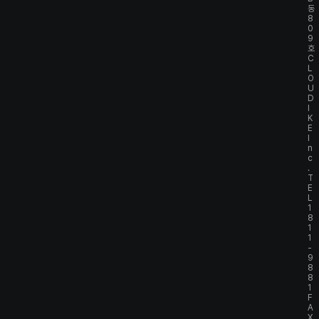
동
8
0
9
호
C
L
O
U
D
I
K
E
I
n
c
.
T
E
L
1
8
1
1
-
9
8
8
1
F
A
X