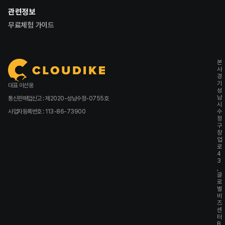
관련정보
무료체험 가이드
본
사
경
기
대표 이선웅
성
남
통신판매업신고 : 제2020-성남수정-0755호
시
사업자등록번호 : 113-86-73900
수
정
구
창
업
로
4
3
,
글
로
벌
비
즈
센
터
B