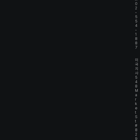
0
2
-
5
5
4
-
1
8
8
7
미
국
지
사
5
4
8
M
a
r
k
e
t
S
t
#
8
2
9