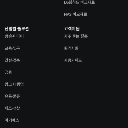
LG웹하드 비교자료
NAS 비교자료
산업별 솔루션
고객지원
방송·미디어
자주 묻는 질문
교육·연구
원격지원
건설·건축
사용가이드
금융
광고 대행업
유통·물류
제조·생산
이커머스