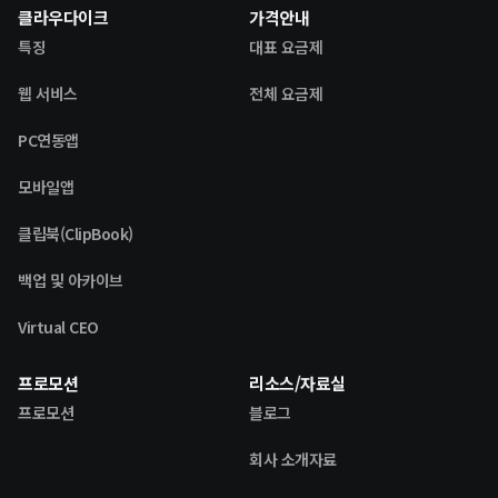
클라우다이크
가격안내
특징
대표 요금제
웹 서비스
전체 요금제
PC연동앱
모바일앱
클립북(ClipBook)
백업 및 아카이브
Virtual CEO
프로모션
리소스/자료실
프로모션
블로그
회사 소개자료