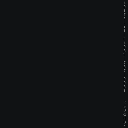
4
0
1
T
E
L
+
1
–
(
4
0
8
)
-
7
8
7
-
0
0
8
1
R
&
D
센
터
G
r