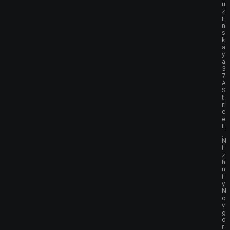
u
z
i
n
s
k
a
y
a
3
7
A
S
t
r
e
e
t
,
N
i
z
h
n
i
y
N
o
v
g
o
r