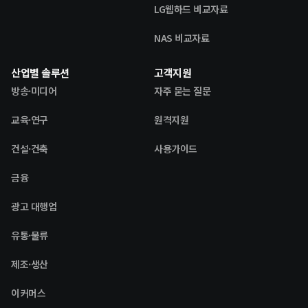
LG웹하드 비교자료
NAS 비교자료
산업별 솔루션
고객지원
방송·미디어
자주 묻는 질문
교육·연구
원격지원
건설·건축
사용가이드
금융
광고 대행업
유통·물류
제조·생산
이커머스