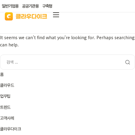
일반기업용
공공기관용
구축형
클라우다이크
가격안내
It seems we can’t find what you’re looking for. Perhaps searching
can help.
리소스/자료실
산업별 솔루션
홈
고객지원
클라우드
클라우드 바우처
업무팁
트렌드
고객사례
클라우다이크