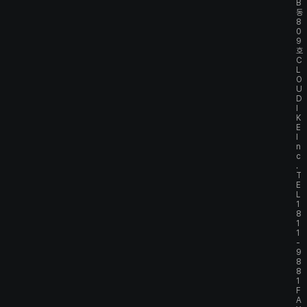
B
동
8
0
9
호
C
L
O
U
D
I
K
E
I
n
c
.
T
E
L
1
8
1
1
-
9
8
8
1
F
A