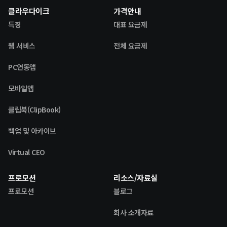
클라우다이크
가격안내
특징
대표 요금제
웹 서비스
전체 요금제
PC연동앱
모바일앱
클립북(ClipBook)
백업 및 아카이브
Virtual CEO
프로모션
리소스/자료실
프로모션
블로그
회사 소개자료