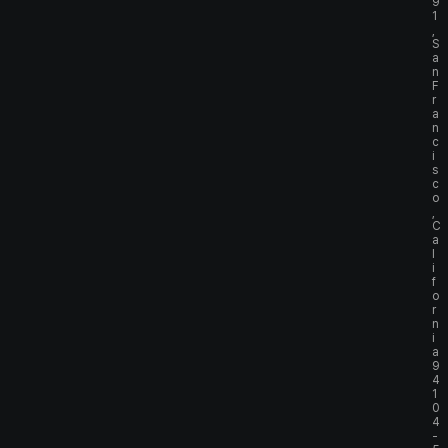
9
1
,
S
a
n
F
r
a
n
c
i
s
c
o
,
C
a
l
i
f
o
r
n
i
a
9
4
1
0
4
-