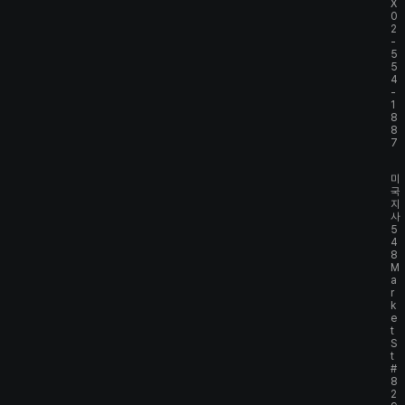
X
0
2
-
5
5
4
-
1
8
8
7
미
국
지
사
5
4
8
M
a
r
k
e
t
S
t
#
8
2