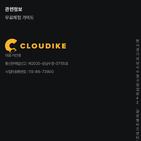
관련정보
무료체험 가이드
본
사
경
기
대표 이선웅
성
남
통신판매업신고 : 제2020-성남수정-0755호
시
사업자등록번호 : 113-86-73900
수
정
구
창
업
로
4
3
,
글
로
벌
비
즈
센
터