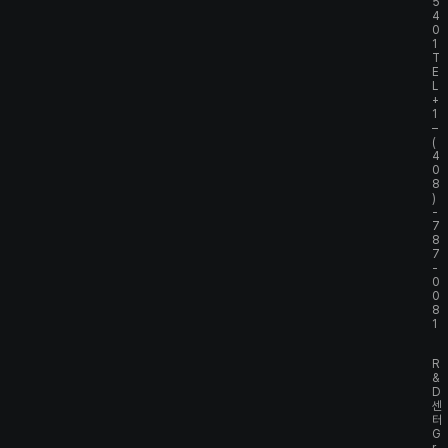
5
4
0
1
T
E
L
+
1
–
(
4
0
8
)
-
7
8
7
-
0
0
8
1
R
&
D
센
터
G