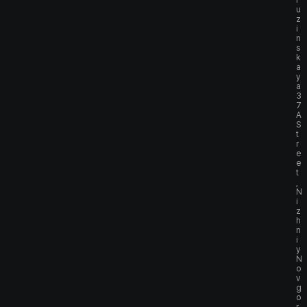
r
u
z
i
n
s
k
a
y
a
3
7
A
S
t
r
e
e
t
,
N
i
z
h
n
i
y
N
o
v
g
o