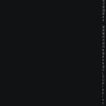
정
구
창
업
로
4
3
,
글
로
벌
비
즈
센
터
B
동
8
0
9
호
C
L
O
U
D
I
K
E
I
n
c