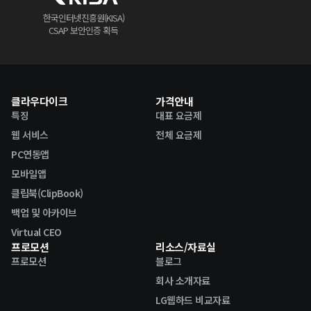
한국인터넷진흥원(KISA)
CSAP 보안인증 획득
클라우다이크
가격안내
특징
대표 요금제
웹 서비스
전체 요금제
PC연동앱
모바일앱
클립북(ClipBook)
백업 및 아카이브
Virtual CEO
프로모션
리소스/자료실
프로모션
블로그
회사 소개자료
LG웹하드 비교자료