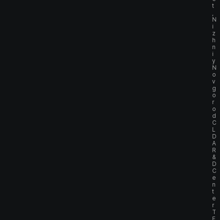
t
,
N
i
z
h
n
i
y
N
o
v
g
o
r
o
d
C
L
D
A
R
&
D
C
e
n
t
e
r
T
E