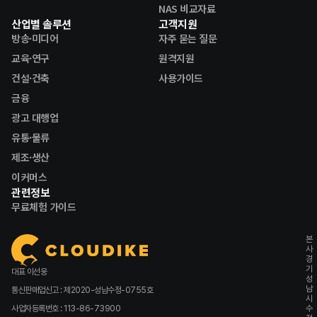
NAS 비교자료
산업별 솔루션
고객지원
방송·미디어
자주 묻는 질문
교육·연구
원격지원
건설·건축
사용가이드
금융
광고 대행업
유통·물류
제조·생산
이커머스
관련정보
무료체험 가이드
본
사
경
기
대표 이선웅
성
남
통신판매업신고 : 제2020-성남수정-0755호
시
사업자등록번호 : 113-86-73900
수