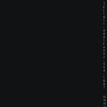
.
T
E
L
1
8
1
1
-
9
8
8
1
F
A
X
0
2
-
5
5
4
-
1
8
8
7
미
국
지