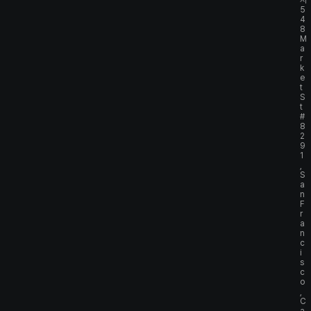
사
5
4
8
M
a
r
k
e
t
S
t
#
8
2
9
1
,
S
a
n
F
r
a
n
c
i
s
c
o
,
C