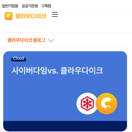
일반기업용
공공기관용
구축형
클라우다이크
가격안내
클라우다이크 블로그
리소스/자료실
산업별 솔루션
고객지원
클라우드 바우처