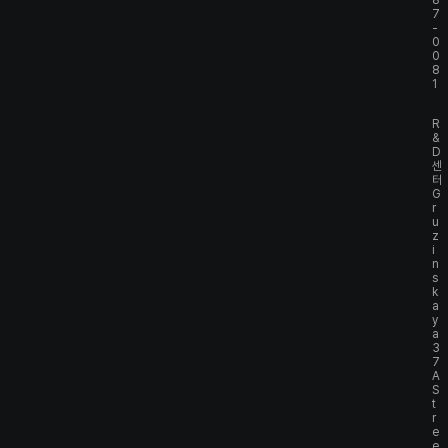
8
7
-
0
0
8
1
R
&
D
센
터
G
r
u
z
i
n
s
k
a
y
a
3
7
A
S
t
r
e
e