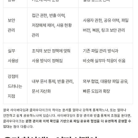
접근 권한, 반출 이력,
보안
사용자 권한, 공유 이력, 파일
저장매체 제어, 사용 현황
관리
버전, 복원, 링크 보안 관리
관리
실무
조직의 보안 정책에 맞춰
기존 파일 관리 방식과
사용성
사용 방식이 정해짐
비슷해 실무자 적응이 쉬움
강점이
내부 문서 통제, 반출 관리,
외부 협업, 대용량 파일 공유,
드러나는
문서 자산화
빠른 도입과 확장
지점
결국 사이버다임과 클라우다이크의 차이는 문서를 얼마나 강하게 통제하느냐, 또는 얼마나
안전하고 쉽게 공유하느냐에 있습니다. 사이버다임이 중앙 관리와 반출 통제에 초점을 둔다면,
클라우다이크는
권한 관리와 이력 확인을 기반으로 파일 공유와 협업을 더 유연하게 운영할 수
있다
는 점이 다릅니다.