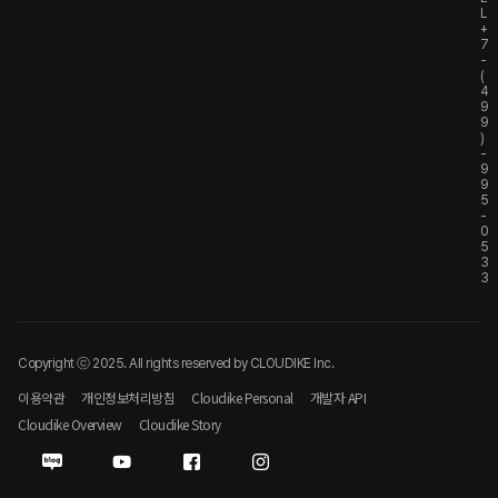
L
+
7
-
(
4
9
9
)
-
9
9
5
-
0
5
3
3
Copyright ⓒ 2025. All rights reserved by CLOUDIKE Inc.
이용약관
개인정보처리방침
Cloudike Personal
개발자 API
Cloudike Overview
Cloudike Story