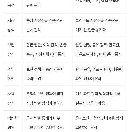
파일 저장, 공유, 협업 효율화
목적
위험 관리
저장
중앙 저장소를 기준으로
클라우드 저장소를 기준으로
방식
문서 관리
기기 간 접근·동기화
보안
접근 권한, 이력 관리, 반출
권한 설정, 공유 링크, 만료일,
방식
승인, 저장매체 제어 중심
다운로드 제한, 이력 관리 중심
외부
보안 정책과 승인 기준에
링크 공유, 업로드 링크, 대용량
협업
따라 운영
파일 전송에 유리
사용
조직의 보안 정책에 맞춰
기존 파일 관리 방식과 비슷해
방식
저장·반출 방식이 정해짐
실무자 적응이 쉬움
적합한
문서 반출 통제와 내부
문서보안과 협업 편의성을 함께
경우
보안 기준이 중요한 조직
고려하는 조직