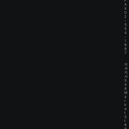
F
A
X
0
2
-
5
5
4
-
1
8
8
7
미
국
지
사
5
4
8
M
a
r
k
e
t
S
t
#