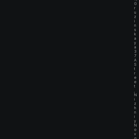
G
r
u
z
i
n
s
k
a
y
a
3
7
A
S
t
r
e
e
t
,
N
i
z
h
n
i
y
N
o
v
g