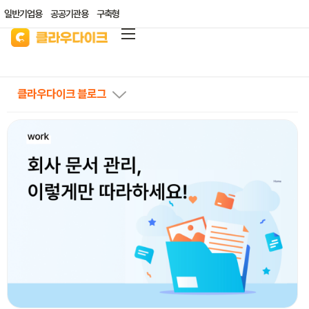
일반기업용
공공기관용
구축형
클라우다이크
가격안내
클라우다이크 블로그
리소스/자료실
산업별 솔루션
고객지원
클라우드 바우처