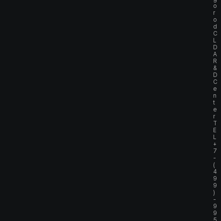
o
r
o
d
C
L
D
A
R
&
D
C
e
n
t
e
r
T
E
L
+
7
-
(
4
9
9
)
-
9
9
5