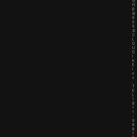
센
터
B
동
8
0
9
호
C
L
O
U
D
I
K
E
I
n
c
.
T
E
L
1
8
1
1
-
9
8
8
1