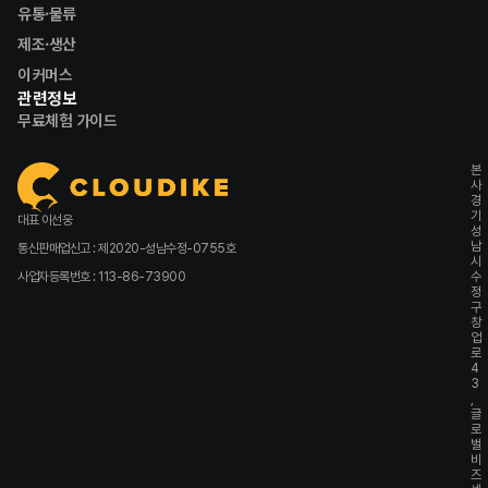
유통·물류
제조·생산
이커머스
관련정보
무료체험 가이드
본
사
경
기
대표 이선웅
성
남
통신판매업신고 : 제2020-성남수정-0755호
시
사업자등록번호 : 113-86-73900
수
정
구
창
업
로
4
3
,
글
로
벌
비
즈