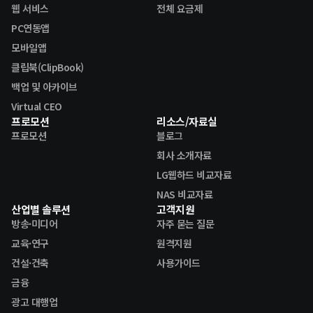
웹 서비스
전체 요금제
PC연동앱
모바일앱
클립북(ClipBook)
백업 및 아카이브
Virtual CEO
프로모션
리소스/자료실
프로모션
블로그
회사 소개자료
LG웹하드 비교자료
NAS 비교자료
산업별 솔루션
고객지원
방송·미디어
자주 묻는 질문
교육·연구
원격지원
건설·건축
사용가이드
금융
광고 대행업