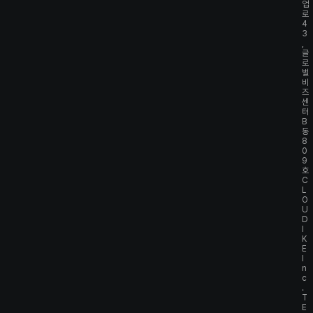
업
로
4
3
,
글
로
벌
비
즈
센
터
B
동
8
0
9
호
C
L
O
U
D
I
K
E
I
n
c
.
T
E