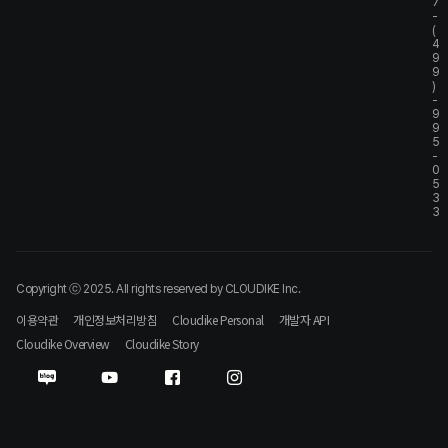
7
-
(
4
9
9
)
-
9
9
5
-
0
5
3
3
Copyright ⓒ 2025. All rights reserved by CLOUDIKE Inc.
이용약관
개인정보처리방침
Cloudike Personal
개발자 API
Cloudike Overview
Cloudike Story