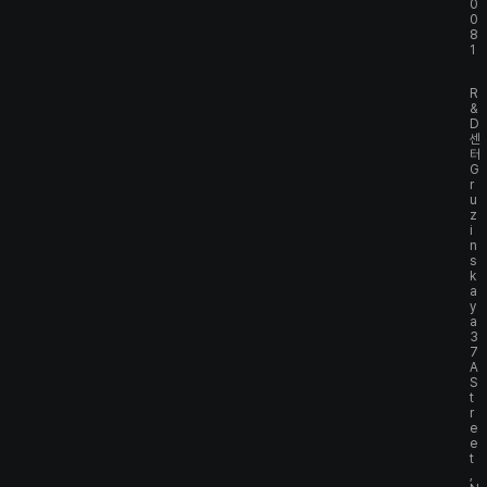
0
0
8
1
R
&
D
센
터
G
r
u
z
i
n
s
k
a
y
a
3
7
A
S
t
r
e
e
t
,