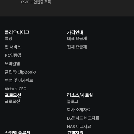
CSAP 보안인증 획득
클라우다이크
가격안내
특징
대표 요금제
웹 서비스
전체 요금제
PC연동앱
모바일앱
클립북(ClipBook)
백업 및 아카이브
Virtual CEO
프로모션
리소스/자료실
프로모션
블로그
회사 소개자료
LG웹하드 비교자료
NAS 비교자료
산업별 솔루션
고객지원