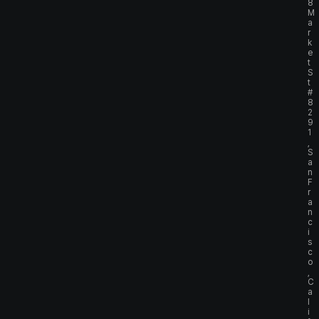
8
M
a
r
k
e
t
S
t
#
8
2
9
1
,
S
a
n
F
r
a
n
c
i
s
c
o
,
C
a
l
i