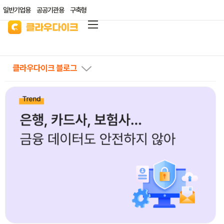
일반기업용
공공기관용
구축형
클라우다이크
가격안내
클라우다이크 블로그
리소스/자료실
산업별 솔루션
고객지원
클라우드 바우처