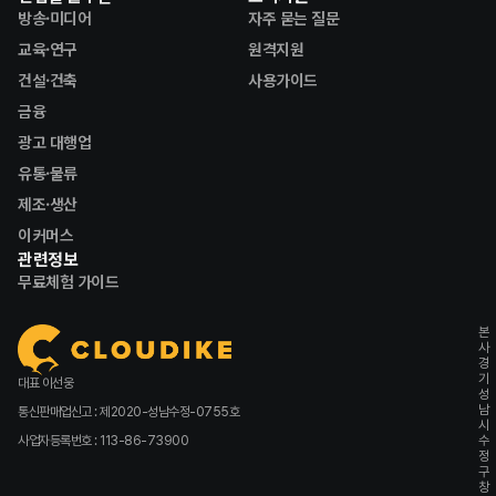
방송·미디어
자주 묻는 질문
교육·연구
원격지원
건설·건축
사용가이드
금융
광고 대행업
유통·물류
제조·생산
이커머스
관련정보
무료체험 가이드
본
사
경
기
대표 이선웅
성
남
통신판매업신고 : 제2020-성남수정-0755호
시
사업자등록번호 : 113-86-73900
수
정
구
창