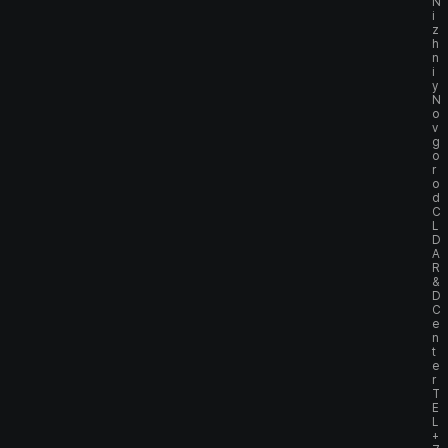
N
i
z
h
n
i
y
N
o
v
g
o
r
o
d
C
L
D
A
R
&
D
C
e
n
t
e
r
T
E
L
+