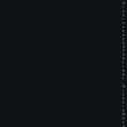
G
r
u
z
i
n
s
k
a
y
a
3
7
A
S
t
r
e
e
t
,
N
i
z
h
n
i
y
N
o
v
g