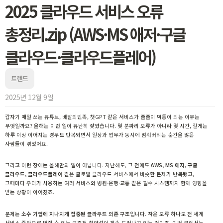
2025 클라우드 서비스 오류
총정리.zip (AWS·MS 애저·구글
클라우드·클라우드플레어)
트렌드
2025년 12월 9일
갑자기 매일 쓰는 유튜브, 배달의민족, 챗GPT 같은 서비스가 줄줄이 먹통이 되는 이유는
무엇일까요? 올해는 이런 일이 유난히 잦았습니다. 몇 분짜리 오류가 아니라 몇 시간, 길게는
하루 이상 이어지는 경우도 반복되면서 일상과 업무가 동시에 멈춰버리는 순간을 많은
사람들이 겪었어요.
그리고 이런 장애는 올해만의 일이 아닙니다. 지난해도, 그 전에도
AWS, MS 애저, 구글
클라우드, 클라우드플레어
같은 글로벌 클라우드 서비스에서 비슷한 문제가 반복됐고,
그때마다 우리가 사용하는 여러 서비스와 병원·은행·교통 같은 필수 시스템까지 함께 영향을
받는 상황이 이어졌죠.
문제는
소수 기업에 지나치게 집중된 클라우드 의존 구조
입니다. 작은 오류 하나도 전 세계
서비스 중단으로 번질 수 있는 구조적 취약성이 계속 드러나고 있는 것이죠. 이번 글에서는