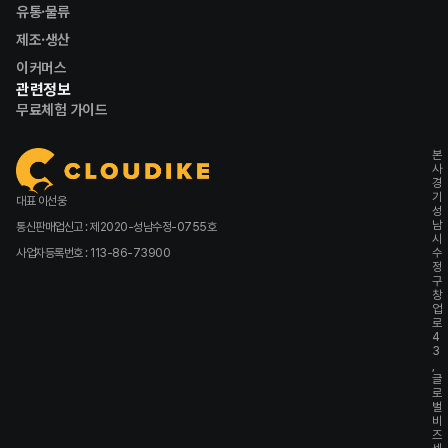
유통·물류
제조·생산
이커머스
관련정보
무료체험 가이드
본
사
경
기
대표 이선웅
성
남
통신판매업신고 : 제2020-성남수정-0755호
시
사업자등록번호 : 113-86-73900
수
정
구
창
업
로
4
3
,
글
로
벌
비
즈