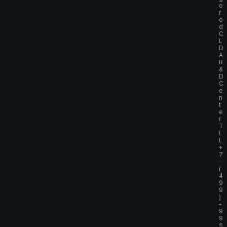
o
r
o
d
C
L
D
A
R
&
D
C
e
n
t
e
r
T
E
L
+
7
-
(
4
9
9
)
-
9
9
5