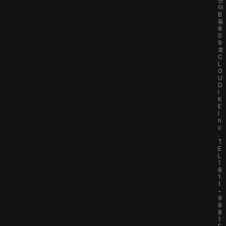
센
터
B
동
8
0
9
호
C
L
O
U
D
I
K
E
I
n
c
.
T
E
L
1
8
1
1
-
9
8
8
1