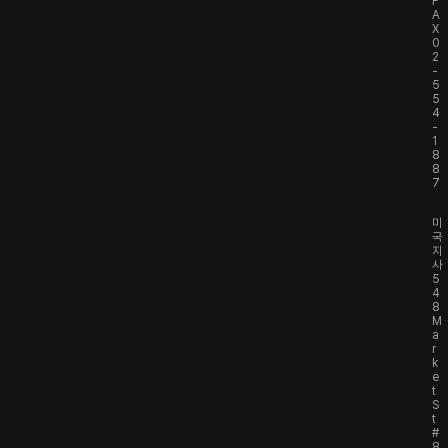
F
A
X
0
2
-
5
5
4
-
1
8
8
7
미
국
지
사
5
4
8
M
a
r
k
e
t
S
t
#
8