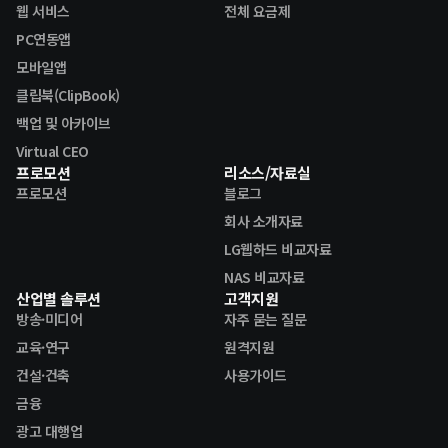
웹 서비스
전체 요금제
PC연동앱
모바일앱
클립북(ClipBook)
백업 및 아카이브
Virtual CEO
프로모션
리소스/자료실
프로모션
블로그
회사 소개자료
LG웹하드 비교자료
NAS 비교자료
산업별 솔루션
고객지원
방송·미디어
자주 묻는 질문
교육·연구
원격지원
건설·건축
사용가이드
금융
광고 대행업