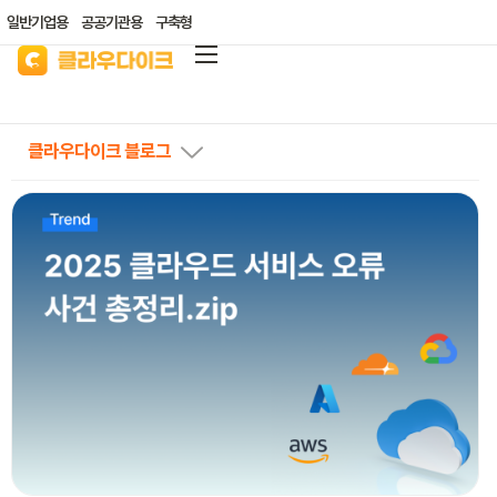
일반기업용
공공기관용
구축형
클라우다이크
가격안내
클라우다이크 블로그
리소스/자료실
산업별 솔루션
고객지원
클라우드 바우처